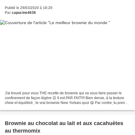
Publié le 29/03/2020 à 18:20
Par
capucine4636
J'ai trouvé pour vous THE recette de brownie qui va vous faire passer le
confinement de façon légère 😉 Il est PAR FAIT!!!! Bien dense, à la texture
chew et équilibré ; le vrai brownie New Yorkais quoi 😋 Par contre, tu prends
une part, tu prends un kilo...
Brownie au chocolat au lait et aux cacahuètes
au thermomix