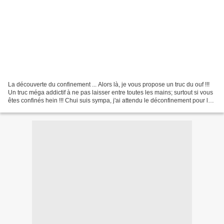
La découverte du confinement ... Alors là, je vous propose un truc du ouf !!!
Un truc méga addictif à ne pas laisser entre toutes les mains; surtout si vous
êtes confinés hein !!! Chui suis sympa, j'ai attendu le déconfinement pour la
publier 😉 J'avoue...