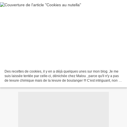
Des recettes de cookies, il y en a déjà quelques unes sur mon blog. Je me
suis laissée tentée par celle-ci, dénichée chez Malou , parce qu'il n'y a pas
de levure chimique mais de la levure de boulanger !!! C'est intriguant, non ??
Il est donc impératif...