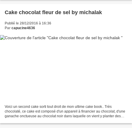
Cake chocolat fleur de sel by michalak
Publié le 28/12/2016 à 16:36
Par
capucine4636
Voici un second cake sorti tout droit de mon ultime cake book.. Très
chocolaté, ce cake est composé d'un appareil à financier au chocolat, d'une
ganache onctueuse au chocolat noir dans laquelle on vient y planter des
grosses pépites de chocolat, le tout...