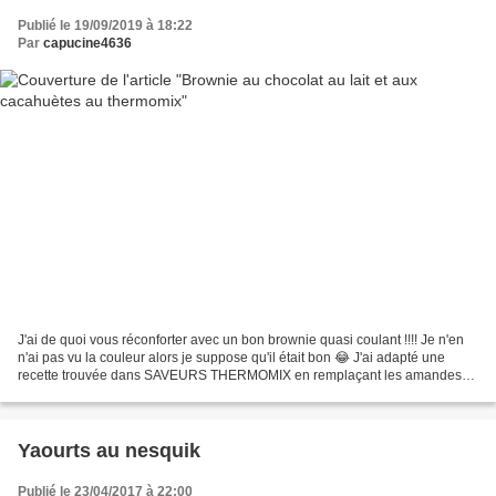
Publié le 19/09/2019 à 18:22
Par
capucine4636
J'ai de quoi vous réconforter avec un bon brownie quasi coulant !!!! Je n'en
n'ai pas vu la couleur alors je suppose qu'il était bon 😂 J'ai adapté une
recette trouvée dans SAVEURS THERMOMIX en remplaçant les amandes
par des cacahuètes, ajouté ce topping...
Yaourts au nesquik
Publié le 23/04/2017 à 22:00