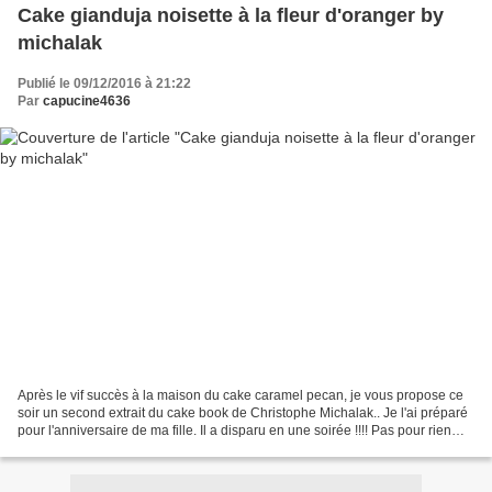
Cake gianduja noisette à la fleur d'oranger by
michalak
Publié le 09/12/2016 à 21:22
Par
capucine4636
Après le vif succès à la maison du cake caramel pecan, je vous propose ce
soir un second extrait du cake book de Christophe Michalak.. Je l'ai préparé
pour l'anniversaire de ma fille. Il a disparu en une soirée !!!! Pas pour rien
que c'est le cake signature...