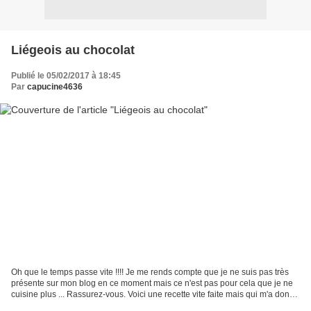
Liégeois au chocolat
Publié le 05/02/2017 à 18:45
Par
capucine4636
Oh que le temps passe vite !!!! Je me rends compte que je ne suis pas très
présente sur mon blog en ce moment mais ce n'est pas pour cela que je ne
cuisine plus ... Rassurez-vous. Voici une recette vite faite mais qui m'a donné
malgré tout du file à retordre...