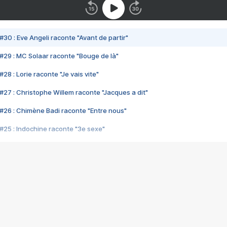
#30 : Eve Angeli raconte "Avant de partir"
#29 : MC Solaar raconte "Bouge de là"
28 : Lorie raconte "Je vais vite"
#27 : Christophe Willem raconte "Jacques a dit"
#26 : Chimène Badi raconte "Entre nous"
#25 : Indochine raconte "3e sexe"
#24 : Zaho raconte "C'est chelou"
#23 : Patrick Bruel raconte "Au café des délices"
#22 : Kyo raconte "Le chemin"
#21 : Nolwenn Leroy raconte "Cassé"
#20 : Patrick Hernandez raconte "Born to be alive"