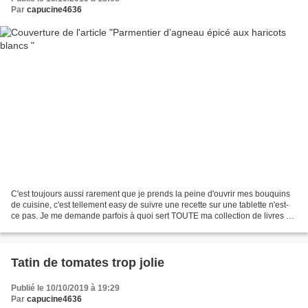
Par
capucine4636
C'est toujours aussi rarement que je prends la peine d'ouvrir mes bouquins
de cuisine, c'est tellement easy de suivre une recette sur une tablette n'est-
ce pas. Je me demande parfois à quoi sert TOUTE ma collection de livres 💁
♀️ !!! Je décide donc d'en...
Tatin de tomates trop jolie
Publié le 10/10/2019 à 19:29
Par
capucine4636