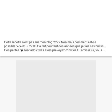
Cette recette n'est pas sur mon blog ???? Non mais comment est-ce
possible 📞📞🤦 ♀️ ?? !!!! Ca fait pourtant des années que je fais ces bricks...
Ces petites 💣 sont addictives alors prévoyez d'inviter 15 amis (Oui, vous
vous en garder une quand même 😉)...