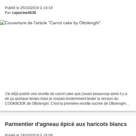
Publié le 25/10/2019 à 14:10
Par
capucine4636
J'ai déjà publié une recette de carrot cake que j'avais beaucoup aimé il y a
de ça quelque temps mais je voulais évidemment tester la version du
COOKBOOK de Ottolenghi. C'est la première recette sucrée de Ottolenghi
que je teste. Et bien, pas décue la...
Parmentier d’agneau épicé aux haricots blancs
Publié le 18/10/2019 à 18:08