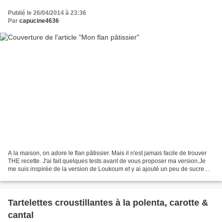
Publié le 26/04/2014 à 23:36
Par
capucine4636
A la maison, on adore le flan pâtissier. Mais il n'est jamais facile de trouver
THE recette. J'ai fait quelques tests avant de vous proposer ma version.Je
me suis inspirée de la version de Loukoum et y ai ajouté un peu de sucre
mais surtout de la vanille...
Tartelettes croustillantes à la polenta, carotte &
cantal