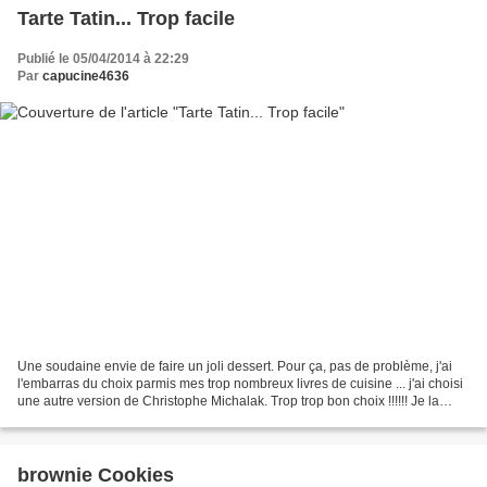
Tarte Tatin... Trop facile
Publié le 05/04/2014 à 22:29
Par
capucine4636
Une soudaine envie de faire un joli dessert. Pour ça, pas de problème, j'ai
l'embarras du choix parmis mes trop nombreux livres de cuisine ... j'ai choisi
une autre version de Christophe Michalak. Trop trop bon choix !!!!!! Je la
referai parce qu'elle...
brownie Cookies