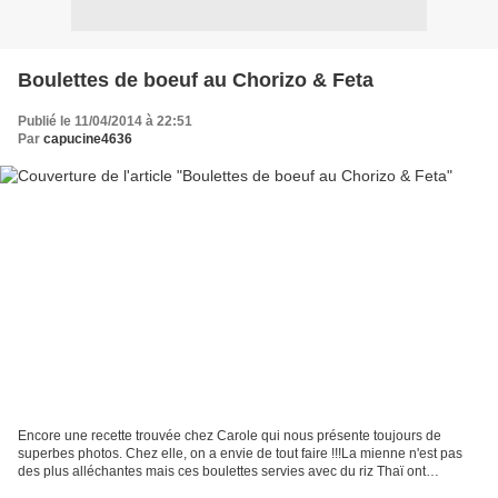
Boulettes de boeuf au Chorizo & Feta
Publié le 11/04/2014 à 22:51
Par
capucine4636
Encore une recette trouvée chez Carole qui nous présente toujours de
superbes photos. Chez elle, on a envie de tout faire !!!La mienne n'est pas
des plus alléchantes mais ces boulettes servies avec du riz Thaï ont
remporté un vif succès à la maison ;...