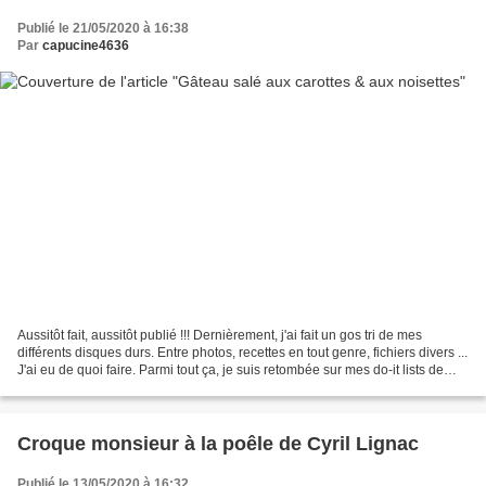
Publié le 21/05/2020 à 16:38
Par
capucine4636
Aussitôt fait, aussitôt publié !!! Dernièrement, j'ai fait un gos tri de mes
différents disques durs. Entre photos, recettes en tout genre, fichiers divers ...
J'ai eu de quoi faire. Parmi tout ça, je suis retombée sur mes do-it lists de
l'époque (2015...
Croque monsieur à la poêle de Cyril Lignac
Publié le 13/05/2020 à 16:32