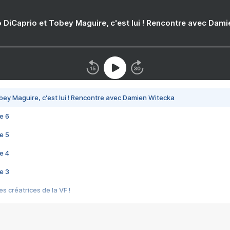
 DiCaprio et Tobey Maguire, c'est lui ! Rencontre avec Dam
bey Maguire, c'est lui ! Rencontre avec Damien Witecka
e 6
e 5
e 4
e 3
s créatrices de la VF !
e 2
e 1