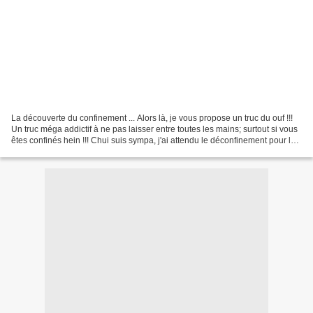
La découverte du confinement ... Alors là, je vous propose un truc du ouf !!!
Un truc méga addictif à ne pas laisser entre toutes les mains; surtout si vous
êtes confinés hein !!! Chui suis sympa, j'ai attendu le déconfinement pour la
publier 😉 J'avoue...