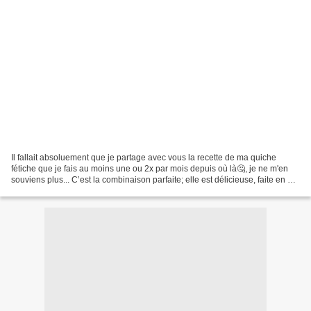
Il fallait absoluement que je partage avec vous la recette de ma quiche
fétiche que je fais au moins une ou 2x par mois depuis où là🤔, je ne m'en
souviens plus... C’est la combinaison parfaite; elle est délicieuse, faite en un
clin d’oeil et ajustable...