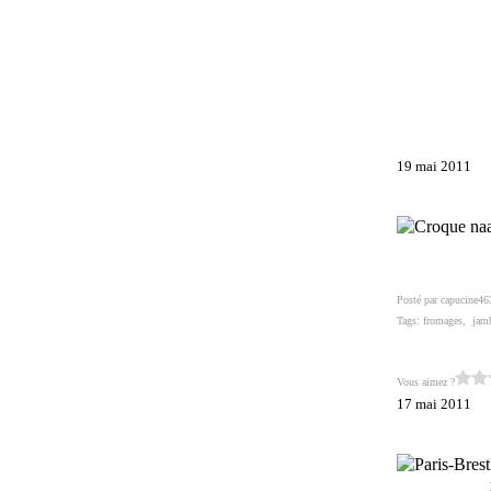
19 mai 2011
Posté par capucine46
Tags:
fromages
,
jam
Vous aimez ?
17 mai 2011