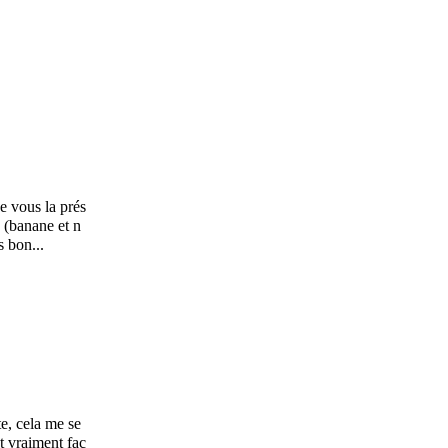
je vous la prés
e (banane et n
s bon...
te, cela me se
st vraiment fac