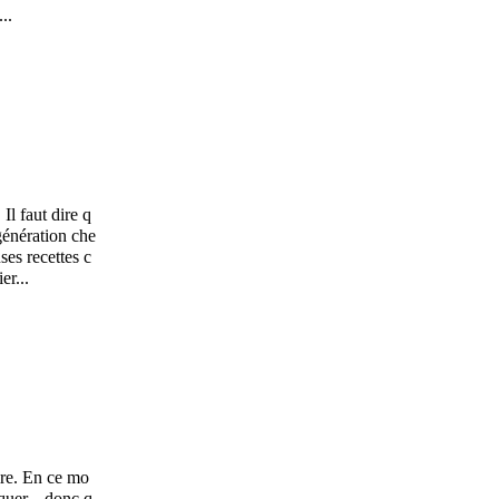
..
Il faut dire q
"génération che
ses recettes c
er...
ire. En ce mo
uer... donc q