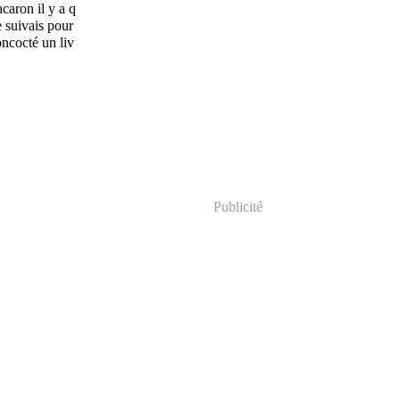
caron il y a q
e suivais pour
oncocté un liv
Publicité