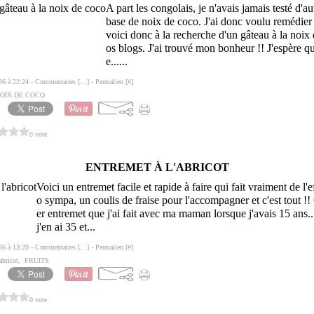
A part les congolais, je n'avais jamais testé d'au
base de noix de coco. J'ai donc voulu remédier
voici donc à la recherche d'un gâteau à la noix
os blogs. J'ai trouvé mon bonheur !! J'espère qu'
e......
36 à 22:24 -
Commentaires [
…
]
- Permalien [
#
]
OIX DE COCO
0 vote
ENTREMET À L'ABRICOT
Voici un entremet facile et rapide à faire qui fait vraiment de l'
o sympa, un coulis de fraise pour l'accompagner et c'est tout !! 
er entremet que j'ai fait avec ma maman lorsque j'avais 15 ans..
j'en ai 35 et...
36 à 13:29 -
Commentaires [
…
]
- Permalien [
#
]
abricot
,
FRUITS
0 vote