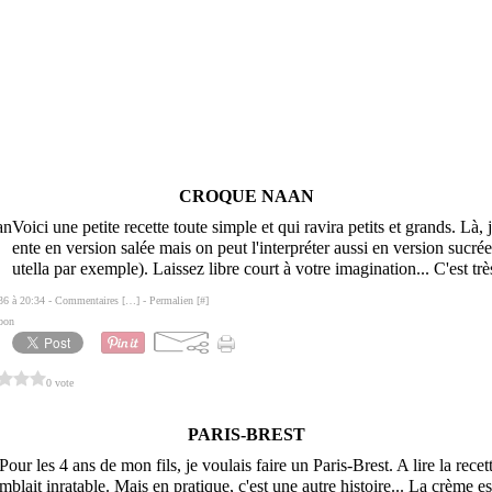
CROQUE NAAN
Voici une petite recette toute simple et qui ravira petits et grands. Là, 
ente en version salée mais on peut l'interpréter aussi en version sucré
utella par exemple). Laissez libre court à votre imagination... C'est trè
36 à 20:34 -
Commentaires [
…
]
- Permalien [
#
]
bon
0 vote
PARIS-BREST
Pour les 4 ans de mon fils, je voulais faire un Paris-Brest. A lire la recet
mblait inratable. Mais en pratique, c'est une autre histoire... La crème e