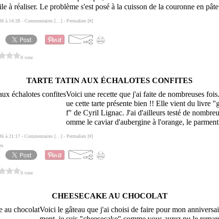
ile à réaliser. Le problème s'est posé à la cuisson de la couronne en pâte.
36 à 14:28 -
Commentaires [
…
]
- Permalien [
#
]
0 vote
TARTE TATIN AUX ÉCHALOTES CONFITES
Voici une recette que j'ai faite de nombreuses fois. 
ue cette tarte présente bien !! Elle vient du livre 
f" de Cyril Lignac. J'ai d'ailleurs testé de nombreu
omme le caviar d'aubergine à l'orange, le parmenti
36 à 21:17 -
Commentaires [
…
]
- Permalien [
#
]
es
0 vote
CHEESECAKE AU CHOCOLAT
Voici le gâteau que j'ai choisi de faire pour mon anniversa
ment, je suis "cheesecake" comme vous aurez pu le remarq