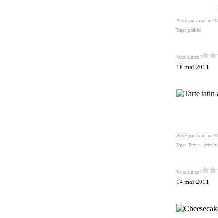
Posté par capucine46
Tags:
praliné
Vous aimez ?
16 mai 2011
Posté par capucine46
Tags:
Tatins
,
échalot
Vous aimez ?
14 mai 2011