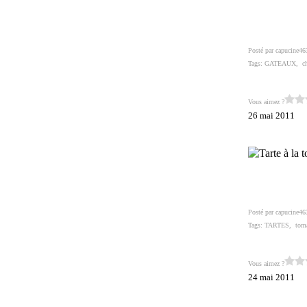
Posté par capucine46
Tags:
GATEAUX
,
c
Vous aimez ?
26 mai 2011
Posté par capucine46
Tags:
TARTES
,
tom
Vous aimez ?
24 mai 2011