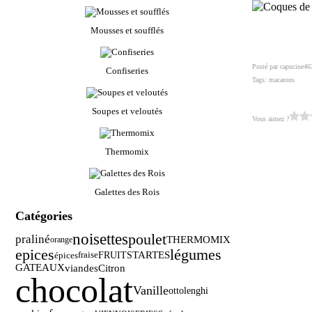
Mousses et soufflés
Posté par capucine46
Confiseries
Tags:
macarons
Soupes et veloutés
Vous aimez ?
Thermomix
Galettes des Rois
Catégories
noisettes
poulet
praliné
THERMOMIX
orange
légumes
epices
TARTES
épices
FRUITS
fraise
GATEAUX
viandes
Citron
chocolat
Vanille
ottolenghi