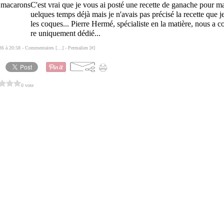
C'est vrai que je vous ai posté une recette de ganache pour ma
uelques temps déjà mais je n'avais pas précisé la recette que j
les coques... Pierre Hermé, spécialiste en la matière, nous a c
re uniquement dédié...
36 à 20:58 -
Commentaires [
…
]
- Permalien [
#
]
0 vote