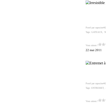
Posté par capucine46
Tags:
GATEAUX
,
N
Vous aimez ?
22 mai 2011
Posté par capucine46
Tags:
ENTREMET
,
Vous aimez ?