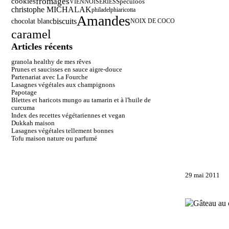
fromages
cookies
VIENNOISERIES
Spéculoos
christophe MICHALAK
philadelphia
ricotta
Amandes
biscuits
chocolat blanc
NOIX DE COCO
caramel
Articles récents
granola healthy de mes rêves
Prunes et saucisses en sauce aigre-douce
Partenariat avec La Fourche
Lasagnes végétales aux champignons
Papotage
Blettes et haricots mungo au tamarin et à l'huile de
curcuma
Index des recettes végétariennes et vegan
Dukkah maison
Lasagnes végétales tellement bonnes
Tofu maison nature ou parfumé
29 mai 2011