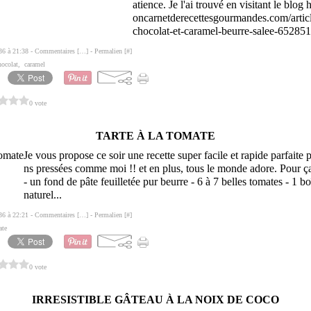
atience. Je l'ai trouvé en visitant le blo
oncarnetderecettesgourmandes.com/artic
chocolat-et-caramel-beurre-salee-652851
36 à 21:38 -
Commentaires [
…
]
- Permalien [
#
]
hocolat
,
caramel
0 vote
TARTE À LA TOMATE
Je vous propose ce soir une recette super facile et rapide parfaite
ns pressées comme moi !! et en plus, tous le monde adore. Pour ça 
- un fond de pâte feuilletée pur beurre - 6 à 7 belles tomates - 1 b
naturel...
36 à 22:21 -
Commentaires [
…
]
- Permalien [
#
]
ate
0 vote
IRRESISTIBLE GÂTEAU À LA NOIX DE COCO