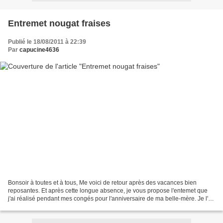
Entremet nougat fraises
Publié le 18/08/2011 à 22:39
Par
capucine4636
Bonsoir à toutes et à tous, Me voici de retour après des vacances bien
reposantes. Et après cette longue absence, je vous propose l'entemet que
j'ai réalisé pendant mes congés pour l'anniversaire de ma belle-mère. Je l'ai
repéré ici . C'est un délice...