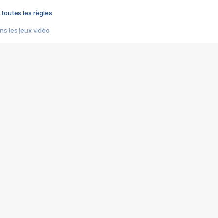
 toutes les règles
s les jeux vidéo
us choquant de Rockstar ? - Le scandale BULLY
e plus moche de Steam
du RÊVE tourne au CAUCHEMAR
pendant 8 heures
it… à tort
umiliés par un jeu vidéo
ire - Final Fantasy 8
ti un empire - Age of Empires
story DOFUS
tard, il crée l'un des pires jeux de tous les temps, MindsEye.