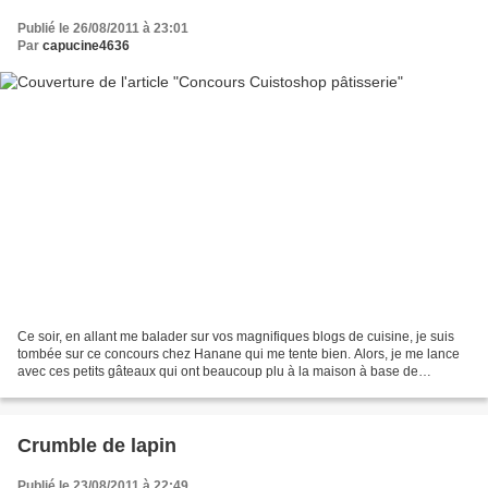
Publié le 26/08/2011 à 23:01
Par
capucine4636
Ce soir, en allant me balader sur vos magnifiques blogs de cuisine, je suis
tombée sur ce concours chez Hanane qui me tente bien. Alors, je me lance
avec ces petits gâteaux qui ont beaucoup plu à la maison à base de
gianduja. DACQUOISES AU CHOCOLAT, GIANDUJA...
Crumble de lapin
Publié le 23/08/2011 à 22:49