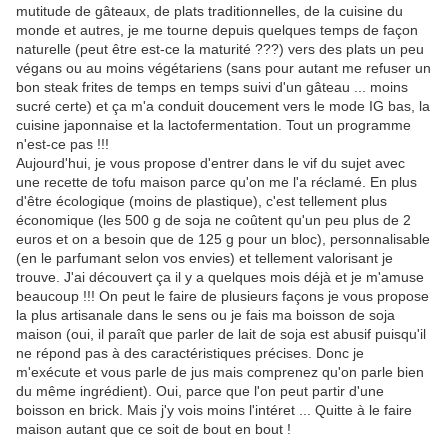
mutitude de gâteaux, de plats traditionnelles, de la cuisine du
monde et autres, je me tourne depuis quelques temps de façon
naturelle (peut être est-ce la maturité ???) vers des plats un peu
végans ou au moins végétariens (sans pour autant me refuser un
bon steak frites de temps en temps suivi d'un gâteau ... moins
sucré certe) et ça m'a conduit doucement vers le mode IG bas, la
cuisine japonnaise et la lactofermentation. Tout un programme
n'est-ce pas !!!
Aujourd'hui, je vous propose d'entrer dans le vif du sujet avec
une recette de tofu maison parce qu'on me l'a réclamé. En plus
d'être écologique (moins de plastique), c'est tellement plus
économique (les 500 g de soja ne coûtent qu'un peu plus de 2
euros et on a besoin que de 125 g pour un bloc), personnalisable
(en le parfumant selon vos envies) et tellement valorisant je
trouve. J'ai découvert ça il y a quelques mois déjà et je m'amuse
beaucoup !!! On peut le faire de plusieurs façons je vous propose
la plus artisanale dans le sens ou je fais ma boisson de soja
maison (oui, il paraît que parler de lait de soja est abusif puisqu'il
ne répond pas à des caractéristiques précises. Donc je
m'exécute et vous parle de jus mais comprenez qu'on parle bien
du même ingrédient). Oui, parce que l'on peut partir d'une
boisson en brick. Mais j'y vois moins l'intéret ... Quitte à le faire
maison autant que ce soit de bout en bout !