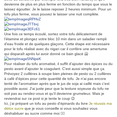
devienne de plus en plus ferme en fonction du temps que vous le
laissez égoutter. Je le laisse reposer 2 heures minimum. Pour un
tofu plus ferme, vous pouvez le laisser une nuit complète.
Une fois ce temps écoulé, sortez votre tofu délicatement de
l'étamine et plongez votre bloc 10 min dans un saladier rempli
d'eau froide et de quelques glaçons. Cette étape est nécessaire
pour le tofu réalisé avec du nigari car il confère une amertume
qui disparaît après lui avoir donné ce bain glacé 🥶
Pour réaliser du tofu aromatisé, il suffit d'ajouter des épices ou du
pesto avant d'ajouter le coagulant. C'est aussi simple que ça.
Prévoyez 2 cuillères à soupe bien pleines de pesto ou 2 cuillères
à café d'épices pour cette quantité de tofu. Je n'ai pas encore
tenté de l'aromatiser après que le jus de soja ai caillé mais c'est
possible aussi. J'ai juste peur que la texture soyeuse du tofu ne
soit pas au rendez-vous et qu'il devienne grumeleux. Mais je
reviendrai sur ce post si je tente le coup 😉
Ici, j'ai préparé un tofu au pesto d'épinards du livre
Je réussis ma
détox sucre
que je vous conseille si vous souhaitez vous
déshabituer au sucre comme moi ✌🏻