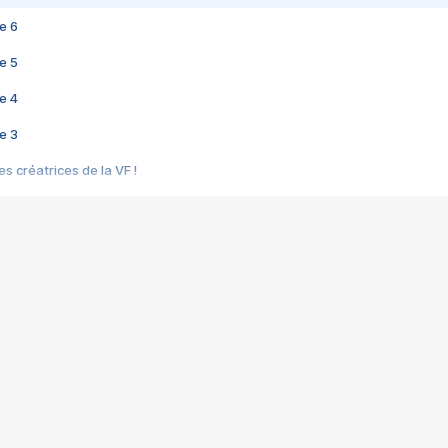
e 6
e 5
e 4
e 3
s créatrices de la VF !
e 2
e 1
e Mektoub My Love arrive enfin ! Rencontre avec Shaïn Boumedine et Sal
i : après Toni en famille
elle réalise le bouleversant Dites lui que je l'aime
ais ! Rencontre autour de Vie privée de Rebecca Zlotowski
 de Marguerite, Grave... Rencontre avec Ella Rumpf