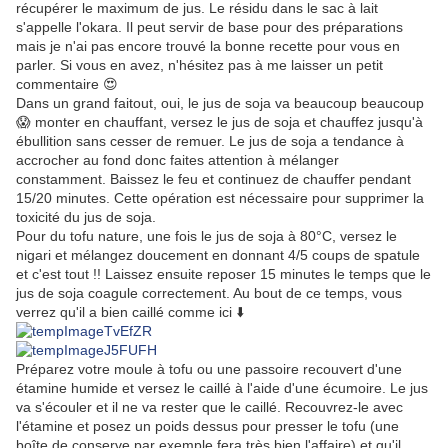
récupérer le maximum de jus. Le résidu dans le sac à lait
s'appelle l'okara. Il peut servir de base pour des préparations
mais je n'ai pas encore trouvé la bonne recette pour vous en
parler. Si vous en avez, n'hésitez pas à me laisser un petit
commentaire 😍
Dans un grand faitout, oui, le jus de soja va beaucoup beaucoup
😱 monter en chauffant, versez le jus de soja et chauffez jusqu'à
ébullition sans cesser de remuer. Le jus de soja a tendance à
accrocher au fond donc faites attention à mélanger
constamment. Baissez le feu et continuez de chauffer pendant
15/20 minutes. Cette opération est nécessaire pour supprimer la
toxicité du jus de soja.
Pour du tofu nature, une fois le jus de soja à 80°C, versez le
nigari et mélangez doucement en donnant 4/5 coups de spatule
et c'est tout !! Laissez ensuite reposer 15 minutes le temps que le
jus de soja coagule correctement. Au bout de ce temps, vous
verrez qu'il a bien caillé comme ici ⬇️
Préparez votre moule à tofu ou une passoire recouvert d'une
étamine humide et versez le caillé à l'aide d'une écumoire. Le jus
va s'écouler et il ne va rester que le caillé. Recouvrez-le avec
l'étamine et posez un poids dessus pour presser le tofu (une
boîte de conserve par exemple fera très bien l'affaire) et qu'il