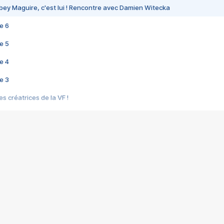
bey Maguire, c'est lui ! Rencontre avec Damien Witecka
e 6
e 5
e 4
e 3
s créatrices de la VF !
e 2
e 1
e Mektoub My Love arrive enfin ! Rencontre avec Shaïn Boumedine et Sal
i : après Toni en famille
elle réalise le bouleversant Dites lui que je l'aime
ais ! Rencontre autour de Vie privée de Rebecca Zlotowski
 de Marguerite, Grave... Rencontre avec Ella Rumpf