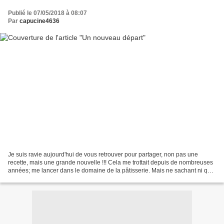
Publié le 07/05/2018 à 08:07
Par
capucine4636
Je suis ravie aujourd'hui de vous retrouver pour partager, non pas une
recette, mais une grande nouvelle !!! Cela me trottait depuis de nombreuses
années; me lancer dans le domaine de la pâtisserie. Mais ne sachant ni quoi
ni comment, mes idées ne s'articulant...