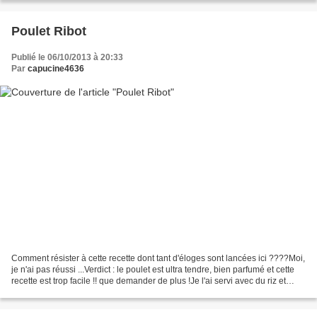
Poulet Ribot
Publié le 06/10/2013 à 20:33
Par
capucine4636
Comment résister à cette recette dont tant d'éloges sont lancées ici ????Moi,
je n'ai pas réussi ...Verdict : le poulet est ultra tendre, bien parfumé et cette
recette est trop facile !! que demander de plus !Je l'ai servi avec du riz et
nous avons largement...