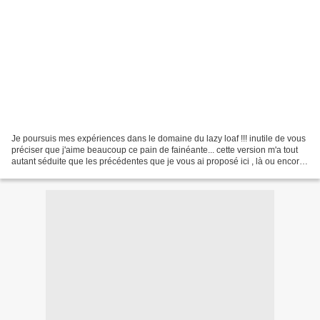
Je poursuis mes expériences dans le domaine du lazy loaf !!! inutile de vous
préciser que j'aime beaucoup ce pain de fainéante... cette version m'a tout
autant séduite que les précédentes que je vous ai proposé ici , là ou encore
là . Je n'en suis pas...