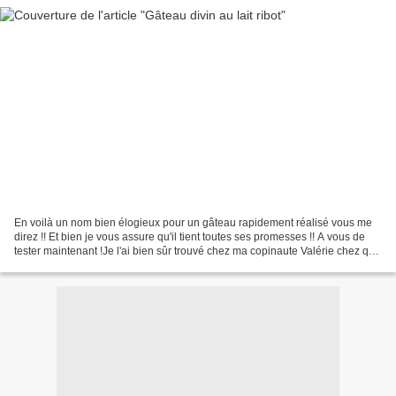
En voilà un nom bien élogieux pour un gâteau rapidement réalisé vous me
direz !! Et bien je vous assure qu'il tient toutes ses promesses !! A vous de
tester maintenant !Je l'ai bien sûr trouvé chez ma copinaute Valérie chez qui
je viens souvent m'inspirer...