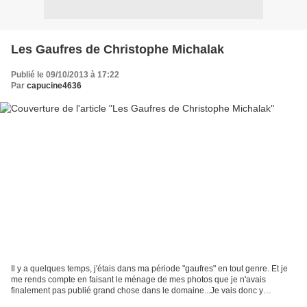
Les Gaufres de Christophe Michalak
Publié le 09/10/2013 à 17:22
Par
capucine4636
Il y a quelques temps, j'étais dans ma période "gaufres" en tout genre. Et je
me rends compte en faisant le ménage de mes photos que je n'avais
finalement pas publié grand chose dans le domaine...Je vais donc y
remédier avec cette excellente recette signée...