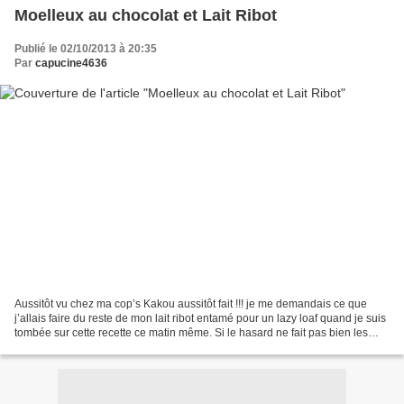
Moelleux au chocolat et Lait Ribot
Publié le 02/10/2013 à 20:35
Par
capucine4636
Aussitôt vu chez ma cop’s Kakou aussitôt fait !!! je me demandais ce que
j’allais faire du reste de mon lait ribot entamé pour un lazy loaf quand je suis
tombée sur cette recette ce matin même. Si le hasard ne fait pas bien les
choses, je n’ai rien compris...