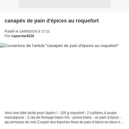
canapés de pain d'épices au roquefort
Publié le 14/04/2016 à 17:11
Par
capucine4636
Voici une idée facile pour l'apéro ! - 100 g roquefort - 2 cuillères à soupe
mascarpone - 3 càs de fromage blanc 0% - poivre blanc - un pain d’épice -
qq cerneaux de noix Couper des tranches fines de pain d’épice en deux ou
quatre. Mélanger à la fourchette...