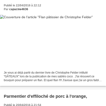
Publié le 22/04/2016 à 22:12
Par
capucine4636
Je vous ai déjà parlé du dernier livre de Christophe Felder intitulé
"GÂTEAUX" lors de la publication de mes sablés coco . J'ai réouvert ce
bouquin pour préparer un flan. Et quel flan !!!! J'avoue que j'ai un gros faible
pour ce dessert; ce n'est donc...
Parmentier d'effiloché de porc à l'orange,
Publié le 20/04/2016 à 21:54