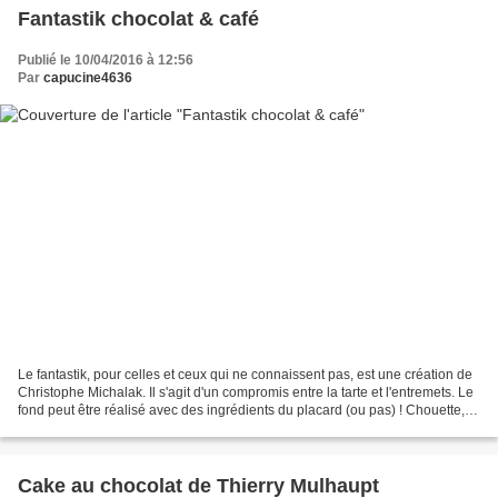
Fantastik chocolat & café
Publié le 10/04/2016 à 12:56
Par
capucine4636
Le fantastik, pour celles et ceux qui ne connaissent pas, est une création de
Christophe Michalak. Il s'agit d'un compromis entre la tarte et l'entremets. Le
fond peut être réalisé avec des ingrédients du placard (ou pas) ! Chouette, je
voulais faire...
Cake au chocolat de Thierry Mulhaupt