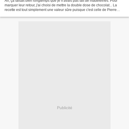
Ah, ça faisait bien longtemps que je n'avais pas fait de madeleines. Pour
marquer leur retour, j'ai choisi de mettre la double dose de chocolat... La
recette est tout simplement une valeur sûre puisque c'est celle de Pierre
Hermé à laquelle j'ai retiré...
Publicité