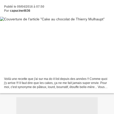
Publié le 09/04/2016 à 07:50
Par
capucine4636
Voilà une recette que j'ai sur ma do it list depuis des années !! Comme quoi
j'y arrive !!! Il faut dire que les cakes, ça ne me fait jamais super envie. Pour
moi, c'est synonyme de pâteux, lourd, bourratif, étouffe belle-mère... Vous
voyez ce que je...