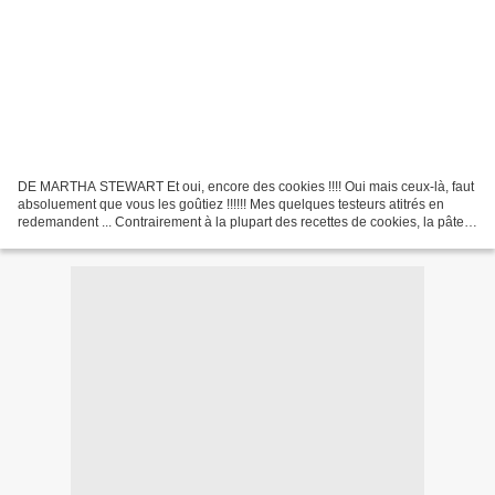
DE MARTHA STEWART Et oui, encore des cookies !!!! Oui mais ceux-là, faut
absoluement que vous les goûtiez !!!!!! Mes quelques testeurs atitrés en
redemandent ... Contrairement à la plupart des recettes de cookies, la pâte
ne doit pas reposer; tip top...