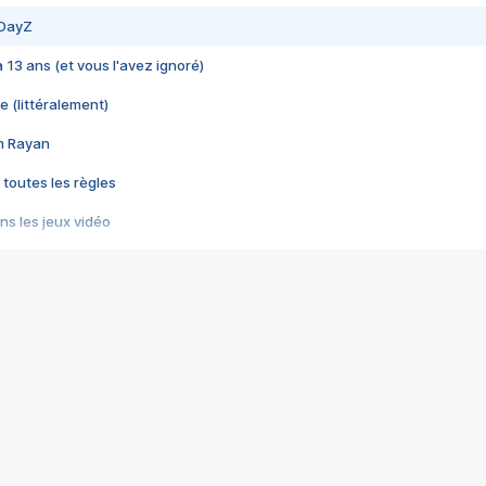
 DayZ
 a 13 ans (et vous l'avez ignoré)
e (littéralement)
im Rayan
 toutes les règles
s les jeux vidéo
us choquant de Rockstar ? - Le scandale BULLY
e plus moche de Steam
du RÊVE tourne au CAUCHEMAR
pendant 8 heures
it… à tort
umiliés par un jeu vidéo