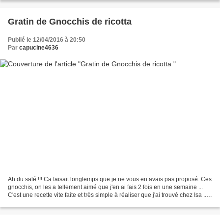
Gratin de Gnocchis de ricotta
Publié le 12/04/2016 à 20:50
Par
capucine4636
Ah du salé !!! Ca faisait longtemps que je ne vous en avais pas proposé. Ces
gnocchis, on les a tellement aimé que j'en ai fais 2 fois en une semaine ...
C'est une recette vite faite et très simple à réaliser que j'ai trouvé chez Isa ..
La pâte est facile...