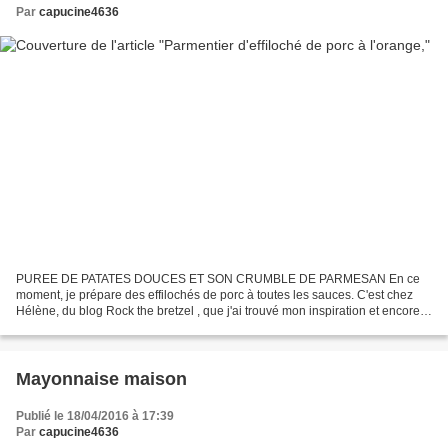
Par
capucine4636
PUREE DE PATATES DOUCES ET SON CRUMBLE DE PARMESAN En ce
moment, je prépare des effilochés de porc à toutes les sauces. C'est chez
Hélène, du blog Rock the bretzel , que j'ai trouvé mon inspiration et encore
une fois, on s'est Ré Ga Lé avec ce plat sucré/salé....
Mayonnaise maison
Publié le 18/04/2016 à 17:39
Par
capucine4636