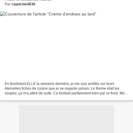
Par
capucine4636
En feuilletant ELLE la semaine dernière, je me suis arrêtée sur leurs
éternelles fiches de cusine que je ne regarde jamais. Le thème était les
soupes, ça m'a attiré de suite. Ca tombait parfaiement bien par ce froid. Mon
choix s'est vite porté sur cette...