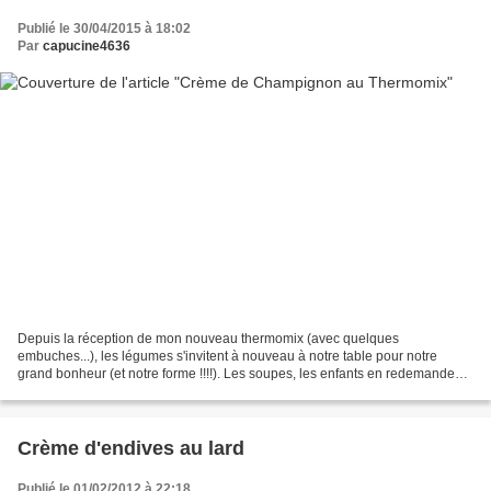
Publié le 30/04/2015 à 18:02
Par
capucine4636
Depuis la réception de mon nouveau thermomix (avec quelques
embuches...), les légumes s'invitent à nouveau à notre table pour notre
grand bonheur (et notre forme !!!!). Les soupes, les enfants en redemandent
!!! Ils me surprendront toujours !!! Il faut...
Crème d'endives au lard
Publié le 01/02/2012 à 22:18