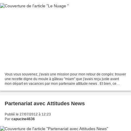
Vous vous souvenez, j'avais une mission pour mon retour de congés: trouver
une recette digne du moule à gâteau "miam" que j'avais reçu juste avant
mon départ en vacances par mon partenaire attitude news . Et bien, ce
gâteau lui convient à merveille. C'est...
Partenariat avec Attitudes News
Publié le 27/07/2012 à 12:23
Par
capucine4636