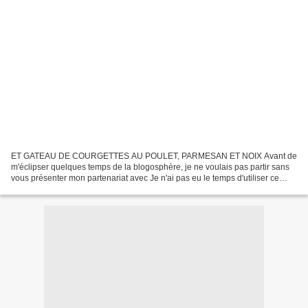
ET GATEAU DE COURGETTES AU POULET, PARMESAN ET NOIX Avant de
m'éclipser quelques temps de la blogosphère, je ne voulais pas partir sans
vous présenter mon partenariat avec Je n'ai pas eu le temps d'utiliser ce
moule très gourmand que j'ai reçu avant mon...