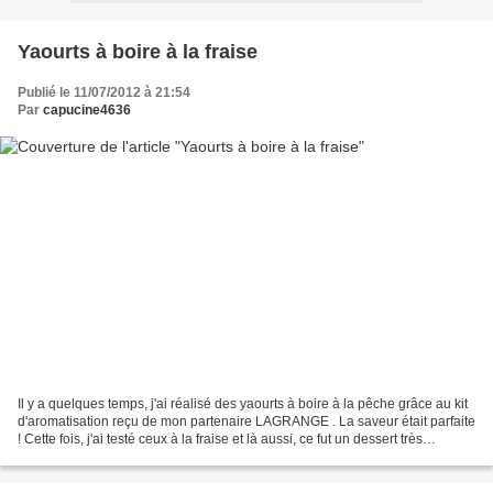
Yaourts à boire à la fraise
Publié le 11/07/2012 à 21:54
Par
capucine4636
Il y a quelques temps, j'ai réalisé des yaourts à boire à la pêche grâce au kit
d'aromatisation reçu de mon partenaire LAGRANGE . La saveur était parfaite
! Cette fois, j'ai testé ceux à la fraise et là aussi, ce fut un dessert très
apprécié par toute...