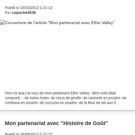
Publié le 10/10/2012 à 21:12
Par
capucine4636
Voici ce que j’ai reçu de mon partenaire Ethic Valley : Mon colis était
composé : - de baies roses- de clous de girofle- de cannelle en poudre- de
combava en poudre- de curcuma en poudre- de la fleur de sel aux 5
aromates- de gingembre en poudre- de piment...
Mon partenariat avec "Histoire de Goût"
Publié le 26/09/2012 à 22:33