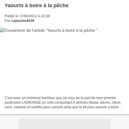
Yaourts à boire à la pêche
Publié le 17/06/2012 à 22:08
Par
capucine4636
C'est avec un immense bonheur que j'ai reçu de la part de mon premier
partenaire LAGRANGE un colis comportant 6 arômes (fraise, pêche, citron,
coco, caramel et vanille) pour yaourts ainsi que le kit pour yaourts à boire
comprenant 14 petites bouteilles,...