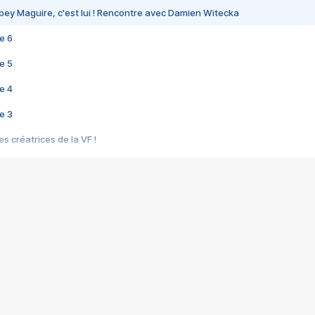
bey Maguire, c'est lui ! Rencontre avec Damien Witecka
e 6
e 5
e 4
e 3
s créatrices de la VF !
e 2
e 1
e Mektoub My Love arrive enfin ! Rencontre avec Shaïn Boumedine et Sal
i : après Toni en famille
elle réalise le bouleversant Dites lui que je l'aime
ais ! Rencontre autour de Vie privée de Rebecca Zlotowski