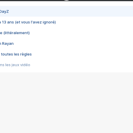
 DayZ
 a 13 ans (et vous l'avez ignoré)
e (littéralement)
im Rayan
 toutes les règles
s les jeux vidéo
us choquant de Rockstar ? - Le scandale BULLY
e plus moche de Steam
du RÊVE tourne au CAUCHEMAR
pendant 8 heures
it… à tort
umiliés par un jeu vidéo