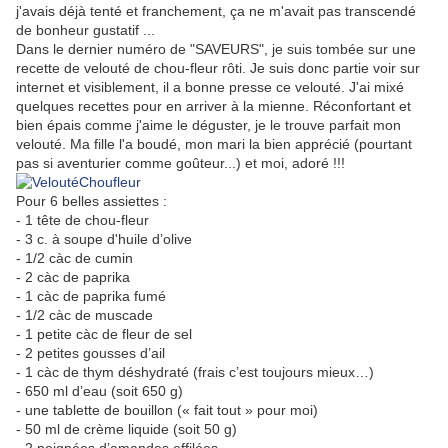
j'avais déjà tenté et franchement, ça ne m'avait pas transcendé
de bonheur gustatif ...
Dans le dernier numéro de "SAVEURS", je suis tombée sur une
recette de velouté de chou-fleur rôti. Je suis donc partie voir sur
internet et visiblement, il a bonne presse ce velouté. J'ai mixé
quelques recettes pour en arriver à la mienne. Réconfortant et
bien épais comme j'aime le déguster
, je le trouve parfait mon
velouté. Ma fille l'a boudé, mon mari la bien apprécié (pourtant
pas si aventurier comme goûteur...) et moi, adoré !!!
Pour 6 belles assiettes :
- 1 tête de chou-fleur
- 3 c. à soupe d'huile d’olive
- 1/2 càc de cumin
- 2 càc de paprika
- 1 càc de paprika fumé
- 1/2 càc de muscade
- 1 petite càc de fleur de sel
- 2 petites gousses d’ail
- 1 càc de thym déshydraté (frais c’est toujours mieux…)
- 650 ml d’eau (soit 650 g)
- une tablette de bouillon (« fait tout » pour moi)
- 50 ml de crème liquide (soit 50 g)