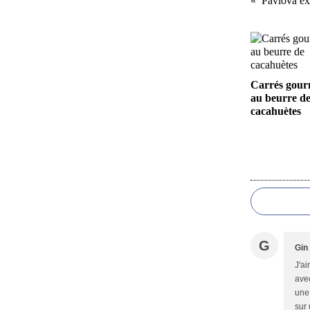
Pavlova ex
Carrés gou
au beurre d
cacahuètes
G
Gin
J'ai
avec
une 
sur 