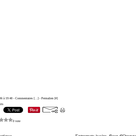
36 à 19:48 -
Commentaires [
…
]
- Permalien [
#
]
its
0 vote