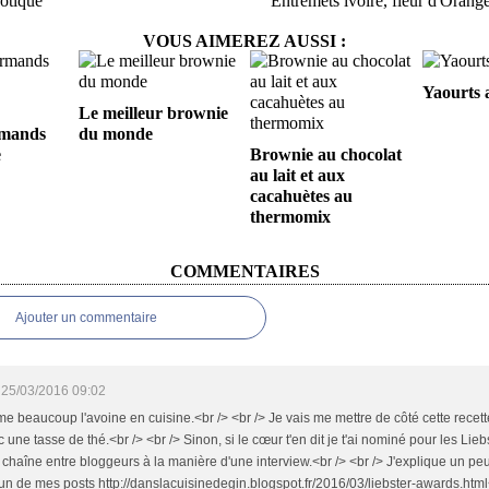
otique
Entremets ivoire, fleur d'Orang
VOUS AIMEREZ AUSSI :
Yaourts 
Le meilleur brownie
rmands
du monde
e
Brownie au chocolat
au lait et aux
cacahuètes au
thermomix
COMMENTAIRES
Ajouter un commentaire
25/03/2016 09:02
me beaucoup l'avoine en cuisine.<br /> <br /> Je vais me mettre de côté cette recett
 une tasse de thé.<br /> <br /> Sinon, si le cœur t'en dit je t'ai nominé pour les Lie
chaîne entre bloggeurs à la manière d'une interview.<br /> <br /> J'explique un peu
un de mes posts http://danslacuisinedegin.blogspot.fr/2016/03/liebster-awards.html<