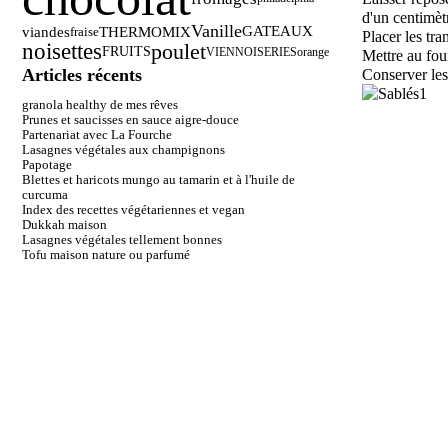
d'un centimèt
Vanille
viandes
THERMOMIX
GATEAUX
fraise
Placer les tr
noisettes
poulet
FRUITS
VIENNOISERIES
orange
Mettre au fou
Articles récents
Conserver les
granola healthy de mes rêves
Prunes et saucisses en sauce aigre-douce
Partenariat avec La Fourche
Lasagnes végétales aux champignons
Papotage
Blettes et haricots mungo au tamarin et à l'huile de
curcuma
Index des recettes végétariennes et vegan
Dukkah maison
Lasagnes végétales tellement bonnes
Tofu maison nature ou parfumé