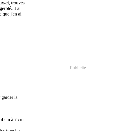
ux-ci, trouvés
erblé.. J'ai
 que j'en ai
Publicité
 garder la
e 4 cm à 7 cm
des tranches