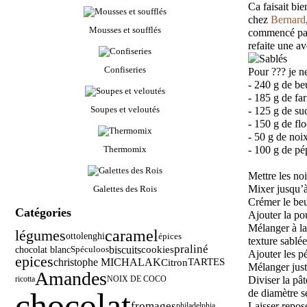
Ca faisait bie
chez
Bernard
Mousses et soufflés
commencé par f
refaite une a
Confiseries
Pour ??? je ne
- 240 g de b
- 185 g de far
Soupes et veloutés
- 125 g de su
- 150 g de fl
- 50 g de noi
Thermomix
- 100 g de pé
Mettre les no
Mixer jusqu’à
Galettes des Rois
Crémer le beu
Catégories
Ajouter la po
Mélanger à la 
légumes
caramel
ottolenghi
épices
texture sablé
praliné
biscuits
cookies
chocolat blanc
Spéculoos
Ajouter les p
epices
christophe MICHALAK
Citron
TARTES
Mélanger juste
Amandes
ricotta
NOIX DE COCO
Diviser la pâ
chocolat
de diamètre s
fromages
Laisser repos
philadelphia