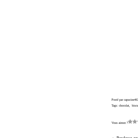
Posté par capucine46
Tags:
chocolat
,
biscu
Vous aimez ?