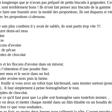
n longtemps que je n'avais pas préparé de petits biscuits à grignotter. Ce
, sont terriblement bons ! Ils m'ont fait penser aux biscuits de la gamme g
aire une fournée avec la moitié des proportions. Ils ont disparus si vite
vec les proportions ci-dessous.
 sais plus combien il y avait de sablés, ils sont partis trop vite !!!
eurre demi-sel mou
ine
cre
ocons d'avoine
x de pécan
pites de chocolat
ix et les flocons d'avoine dans un mixeur.
 l’obtention d’une poudre fine.
rre mou et le sucre dans un bol.
udre avoine-noix puis la farine.
feuille si vous avez un robot type kitchenaid, sans insister surtout (pour
e) . Il faut simplement à peine homogénéiser le tout.
épites de chocolat.
 ce qu'il faut pour que l.a pâte soit homogène sans toutefois insister. .
te en deux et mettre chaque moitié dans un film étirable en un boudin d
elon ce que vous souhaitez..
er au frais au moins deux heures pour raffermir la pâte. Couper ensuite 