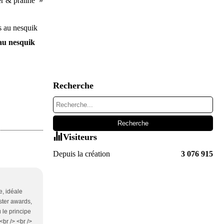
er & praliné
au nesquik
Recherche
Visiteurs
Depuis la création
3 076 915
e, idéale
bster awards,
 le principe
br /> <br />