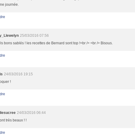
ne journée.
dre
y_Llewelyn
25/03/2016 07:56
s bons sablés ! les recettes de Bernard sont top !<br /> <br /> Bisous.
dre
is
24/03/2016 19:15
oquer !
dre
diesucree
24/03/2016 06:44
sont très beaux ! !
dre