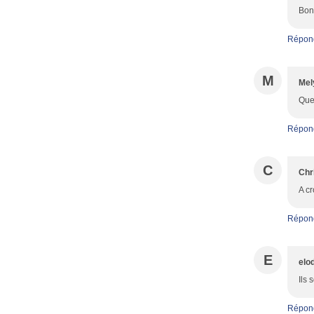
Bon
Répon
M
Mel
Quel
Répon
C
Chr
A cr
Répon
E
elo
Ils 
Répon