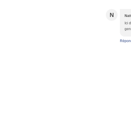
N
Nat
Ici 
genr
Répon