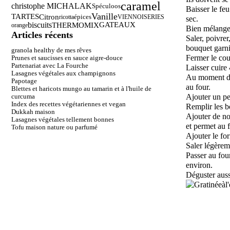
caramel
christophe MICHALAK
Spéculoos
Baisser le feu
Vanille
TARTES
Citron
épices
ricotta
VIENNOISERIES
sec.
biscuits
THERMOMIX
GATEAUX
orange
Bien mélanger
Articles récents
Saler, poivrer
bouquet garni
granola healthy de mes rêves
Fermer le cou
Prunes et saucisses en sauce aigre-douce
Partenariat avec La Fourche
Laisser cuire
Lasagnes végétales aux champignons
Au moment de 
Papotage
au four.
Blettes et haricots mungo au tamarin et à l'huile de
curcuma
Ajouter un pe
Index des recettes végétariennes et vegan
Remplir les b
Dukkah maison
Ajouter de no
Lasagnes végétales tellement bonnes
et permet au f
Tofu maison nature ou parfumé
Ajouter le fo
Saler légèrem
Passer au fou
environ.
Déguster auss