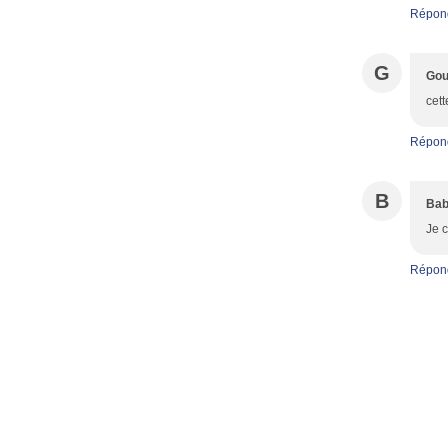
Répon
G
Gou
cett
Répon
B
Bab
Je c
Répon