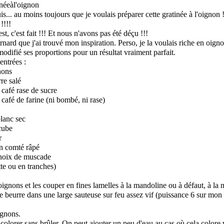
is... au moins toujours que je voulais préparer cette gratinée à l'oignon 
!!!!
est, c'est fait !!! Et nous n'avons pas été déçu !!!
rnard
que j'ai trouvé mon inspiration. Perso, je la voulais riche en oigno
odifié ses proportions pour un résultat vraiment parfait.
entrées :
nons
re salé
à café rase de sucre
à café de farine (ni bombé, ni rase)
blanc sec
 cube
r
on comté râpé
, noix de muscade
tte ou en tranches)
oignons et les couper en fines lamelles à la mandoline ou à défaut, à la 
le beurre dans une large sauteuse sur feu assez vif (puissance 6 sur mon
ignons.
 colorer sans brûler. On peut ajouter un peu d'eau au cas où cela colore 