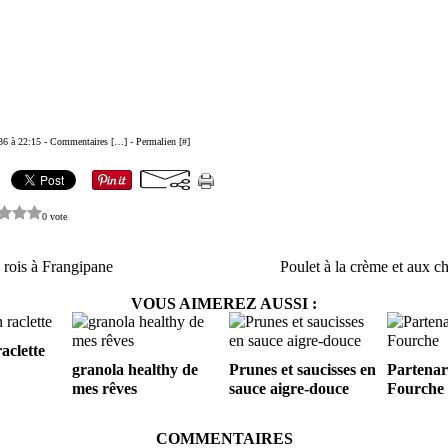
36 à 22:15 -
Commentaires [
…
]
- Permalien [
#
]
0 vote
 rois à Frangipane
Poulet à la crème et aux 
VOUS AIMEREZ AUSSI :
aclette
granola healthy de
Prunes et saucisses en
Partenar
mes rêves
sauce aigre-douce
Fourche
COMMENTAIRES