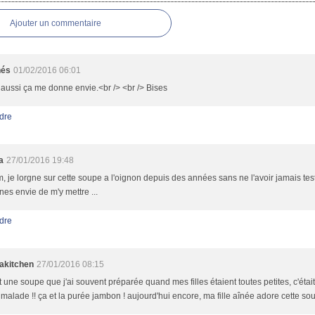
Ajouter un commentaire
nés
01/02/2016 06:01
 aussi ça me donne envie.<br /> <br /> Bises
dre
a
27/01/2016 19:48
, je lorgne sur cette soupe a l'oignon depuis des années sans ne l'avoir jamais test
es envie de m'y mettre ...
dre
akitchen
27/01/2016 08:15
t une soupe que j'ai souvent préparée quand mes filles étaient toutes petites, c'étai
 malade !! ça et la purée jambon ! aujourd'hui encore, ma fille aînée adore cette so