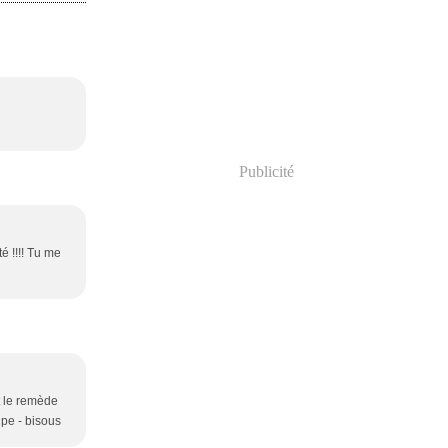
Publicité
é !!!! Tu me
t le remède
upe - bisous