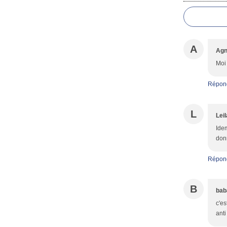
A
Ag
Moi
Répon
L
Leil
Idem
donn
Répon
B
bab
c'es
anti