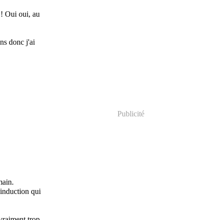
!! Oui oui, au
ns donc j'ai
Publicité
main.
 induction qui
vraiment trop.