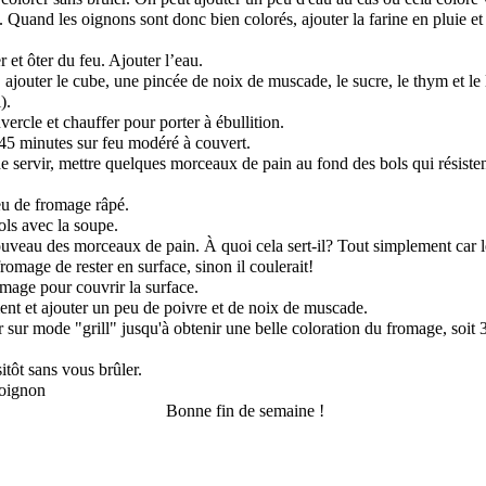
. Quand les oignons sont donc bien colorés, ajouter la farine en pluie et
 et ôter du feu. Ajouter l’eau.
, ajouter le cube, une pincée de noix de muscade, le sucre, le thym et le 
).
vercle et chauffer pour porter à ébullition.
 45 minutes sur feu modéré à couvert.
servir, mettre quelques morceaux de pain au fond des bols qui résisten
u de fromage râpé.
ols avec la soupe.
uveau des morceaux de pain. À quoi cela sert-il? Tout simplement car le
romage de rester en surface, sinon il coulerait!
rmage pour couvrir la surface.
ent et ajouter un peu de poivre et de noix de muscade.
r sur mode "grill" jusqu'à obtenir une belle coloration du fromage, soit 
itôt sans vous brûler.
Bonne fin de semaine !