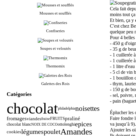
Cela fait depu
Mousses et soufflés
moins tout ça 
Et bien, ça y 
C'est chez
Be
Confiseries
quelque peu m
Pour 4 belles 
- 450 g d'oig
Soupes et veloutés
- 35 g de beur
- 1 cuillerée 
- 1 cuillerée 
Thermomix
- 1 litre d'eau
- 5 cl de vin 
- 1 bouiillon
- thym, laurie
Galettes des Rois
- 150 g de b
Catégories
- sel, poivre
- pain (bague
chocolat
noisettes
philadelphia
Éplucher les 
fromages
praliné
Faire fondre 
viandes
FRUITS
fraise
epices
va jusqu’à 9).
chocolat blanc
ottolenghi
NOIX DE COCO
Amandes
Ajouter les o
légumes
poulet
cookies
Ils doivent se