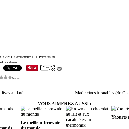
36 à 21:54 -
Commentaires [
…
]
- Permalien [
#
]
mel
,
cacahuètes
0 vote
dives au lard
Madeleines inratables (de Cla
VOUS AIMEREZ AUSSI :
Yaourts 
Le meilleur brownie
rmands
du monde