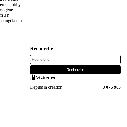
en chantilly
homogène.
m 3 h.
u congélateur
Recherche
Visiteurs
Depuis la création
3 076 965