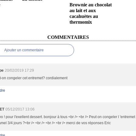
e
Brownie au chocolat
au lait et aux
cacahuètes au
thermomix
COMMENTAIRES
Ajouter un commentaire
upe
20/02/2019 17:29
t-on congeler cet entremet? cordialement
dre
ET
05/12/2017 13:06
o ! pour l'exellent dessert. bonjour à tous <br /> <br /> Peut on congeler l 'entremet
mel 3/4 jours ?<br /> <br /> <br /> <br /> merci de vos réponses Eric
dre