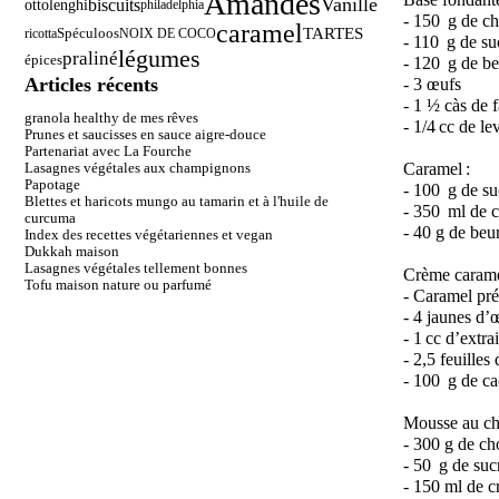
Amandes
Vanille
biscuits
ottolenghi
philadelphia
- 150 g de ch
caramel
TARTES
ricotta
Spéculoos
NOIX DE COCO
- 110 g de su
légumes
praliné
épices
- 120 g de b
Articles récents
- 3 œufs
- 1 ½ càs de f
granola healthy de mes rêves
- 1/4 cc de l
Prunes et saucisses en sauce aigre-douce
Partenariat avec La Fourche
Lasagnes végétales aux champignons
Caramel :
Papotage
- 100 g de su
Blettes et haricots mungo au tamarin et à l'huile de
- 350 ml de c
curcuma
- 40 g de beu
Index des recettes végétariennes et vegan
Dukkah maison
Lasagnes végétales tellement bonnes
Crème caramel
Tofu maison nature ou parfumé
- Caramel pr
- 4 jaunes d’
- 1 cc d’extra
- 2,5 feuilles
- 100 g de ca
Mousse au cho
- 300 g de ch
- 50 g de suc
- 150 ml de c