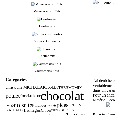
Mousses et soufflés
Confiseries
Soupes et veloutés
Thermomix
Galettes des Rois
Catégories
J'ai déniché c
véritablement 
christophe MICHALAK
cookies
THERMOMIX
dans un caram
chocolat
poulet
Pour un entr
chocolat blanc
Matériel : cer
noisettes
epices
viandes
FRUITS
orange
fraise
fromages
GATEAUX
Citron
VIENNOISERIES
Base fondante