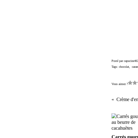
Posté par capucine46
Tags:
chocolat
,
cara
Vous aimez ?
Crème d'en
Carrés gou