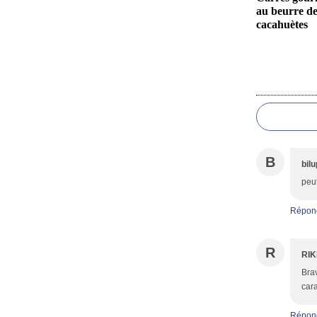
au beurre d
cacahuètes
B
bil
peu
Répon
R
RIK
Brav
cara
Répon