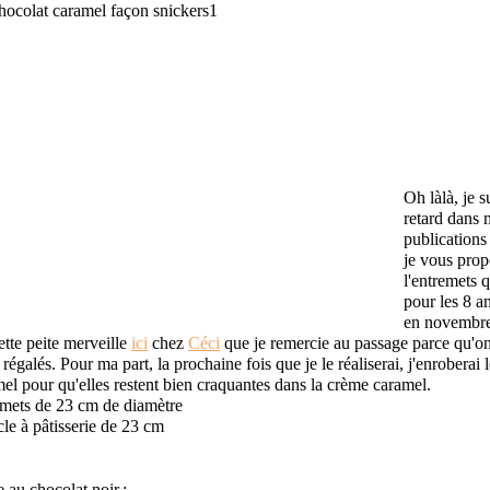
Oh làlà, je s
retard dans 
publications 
je vous prop
l'entremets q
pour les 8 an
en novembre 
ette peite merveille
ici
chez
Céci
que je remercie au passage parce qu'on
régalés. Pour ma part, la prochaine fois que je le réaliserai, j'enroberai 
el pour qu'elles restent bien craquantes dans la crème caramel.
emets de 23 cm de diamètre
cle à pâtisserie de 23 cm
 au chocolat noir :