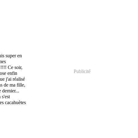
uis super en
mes
!!!! Ce soir,
Publicité
ose enfin
ue j'ai réalisé
s de ma fille,
dernier...
 s'est
les cacahuètes