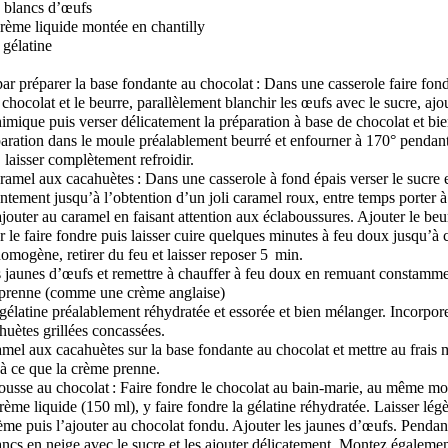
2 blancs d’œufs
rème liquide montée en chantilly
e gélatine
 préparer la base fondante au chocolat : Dans une casserole faire fon
hocolat et le beurre, parallèlement blanchir les œufs avec le sucre, ajou
chimique puis verser délicatement la préparation à base de chocolat et bi
paration dans le moule préalablement beurré et enfourner à 170° pendan
, laisser complètement refroidir.
aramel aux cacahuètes : Dans une casserole à fond épais verser le sucre e
ntement jusqu’à l’obtention d’un joli caramel roux, entre temps porter à 
jouter au caramel en faisant attention aux éclaboussures. Ajouter le beu
 le faire fondre puis laisser cuire quelques minutes à feu doux jusqu’à 
homogène, retirer du feu et laisser reposer 5 min.
s jaunes d’œufs et remettre à chauffer à feu doux en remuant constamme
 prenne (comme une crème anglaise)
gélatine préalablement réhydratée et essorée et bien mélanger. Incorporer
huètes grillées concassées.
amel aux cacahuètes sur la base fondante au chocolat et mettre au frai
à ce que la crème prenne.
ousse au chocolat : Faire fondre le chocolat au bain-marie, au même mo
crème liquide (150 ml), y faire fondre la gélatine réhydratée. Laisser lé
crème puis l’ajouter au chocolat fondu. Ajouter les jaunes d’œufs. Pendan
ancs en neige avec le sucre et les ajouter délicatement. Montez égaleme