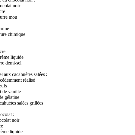
ocolat noir
cre
eurre mou
arine
evure chimique
cre
rème liquide
rre demi-sel
 aux cacahuètes salées :
écédemment réalisé
œufs
it de vanille
 de gélatine
cahuètes salées grillées
colat :
ocolat noir
re
rème liquide