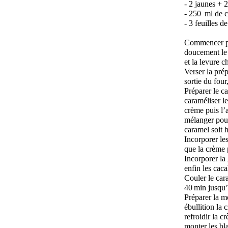
- 2 jaunes + 
- 250 ml de c
- 3 feuilles d
Commencer par
doucement le c
et la levure 
Verser la pré
sortie du four
Préparer le c
caraméliser le
crème puis l’a
mélanger pour
caramel soit 
Incorporer le
que la crème
Incorporer la 
enfin les caca
Couler le car
40 min jusqu’
Préparer la m
ébullition la 
refroidir la 
monter les bl