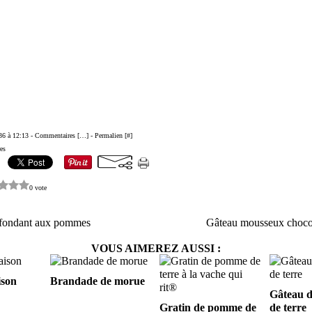
36 à 12:13 -
Commentaires [
…
]
- Permalien [
#
]
es
0 vote
-fondant aux pommes
Gâteau mousseux choco
VOUS AIMEREZ AUSSI :
ison
Brandade de morue
Gâteau 
Gratin de pomme de
de terre