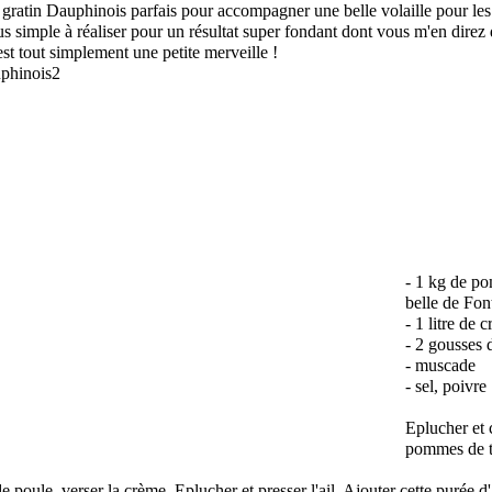
 gratin Dauphinois parfais pour accompagner une belle volaille pour les f
us simple à réaliser pour un résultat super fondant dont vous m'en direz
est tout simplement une petite merveille !
- 1 kg de po
belle de Fo
- 1 litre de 
- 2 gousses d
- muscade
- sel, poivre
Eplucher et 
pommes de te
 poule, verser la crème. Eplucher et presser l'ail. Ajouter cette purée d'