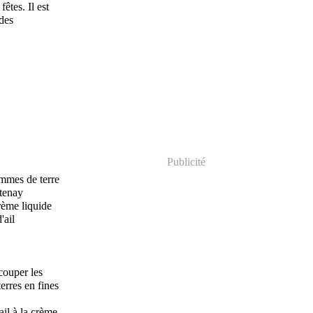
êtes. Il est
 des
Publicité
mmes de terre
ntenay
crème liquide
'ail
couper les
rres en fines
ail à la crème