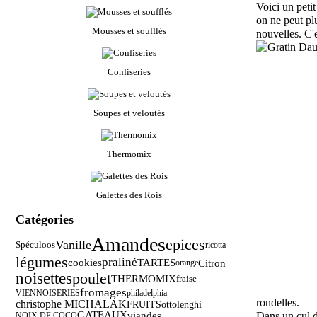
Voici un petit
on ne peut pl
Mousses et soufflés
nouvelles. C'
Confiseries
Soupes et veloutés
Thermomix
Galettes des Rois
Catégories
Amandes
epices
Vanille
Spéculoos
ricotta
légumes
praliné
cookies
TARTES
Citron
orange
noisettes
poulet
THERMOMIX
fraise
fromages
VIENNOISERIES
philadelphia
rondelles.
christophe MICHALAK
FRUITS
ottolenghi
GATEAUX
viandes
Dans un cul de
NOIX DE COCO