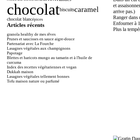
chocolat
et assaisonner
caramel
biscuits
arrive pas.)
Ranger dans u
chocolat blanc
épices
Enfourner à 
Articles récents
Plus la tempé
granola healthy de mes rêves
Prunes et saucisses en sauce aigre-douce
Partenariat avec La Fourche
Lasagnes végétales aux champignons
Papotage
Blettes et haricots mungo au tamarin et à l'huile de
curcuma
Index des recettes végétariennes et vegan
Dukkah maison
Lasagnes végétales tellement bonnes
Tofu maison nature ou parfumé