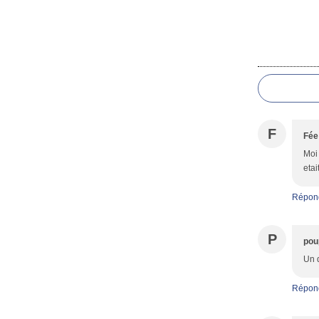
F
Fée 
Moi 
etai
Répon
P
pou
Un d
Répon