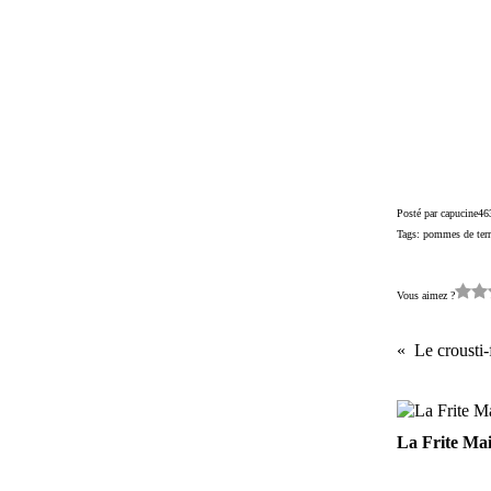
Posté par capucine46
Tags:
pommes de terr
Vous aimez ?
Le crousti
La Frite Ma