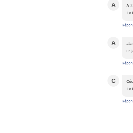
A
A
2
Il a
Répon
A
ala
un j
Répon
C
Céc
Il a
Répon