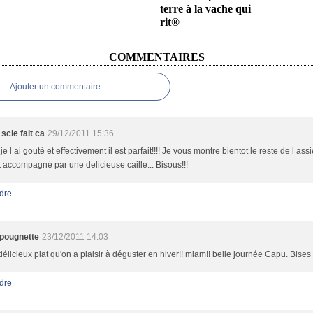
terre à la vache qui
rit®
COMMENTAIRES
Ajouter un commentaire
scie fait ca
29/12/2011 15:36
je l ai gouté et effectivement il est parfait!!!! Je vous montre bientot le reste de l assie
t accompagné par une delicieuse caille... Bisous!!!
dre
pougnette
23/12/2011 14:03
élicieux plat qu'on a plaisir à déguster en hiver!! miam!! belle journée Capu. Bises
dre