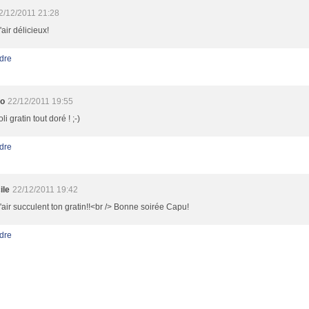
2/12/2011 21:28
 l'air délicieux!
dre
ro
22/12/2011 19:55
oli gratin tout doré ! ;-)
dre
ile
22/12/2011 19:42
 l'air succulent ton gratin!!<br /> Bonne soirée Capu!
dre