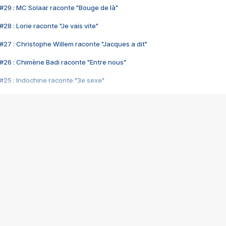
#29 : MC Solaar raconte "Bouge de là"
28 : Lorie raconte "Je vais vite"
#27 : Christophe Willem raconte "Jacques a dit"
#26 : Chimène Badi raconte "Entre nous"
#25 : Indochine raconte "3e sexe"
#24 : Zaho raconte "C'est chelou"
#23 : Patrick Bruel raconte "Au café des délices"
#22 : Kyo raconte "Le chemin"
#21 : Nolwenn Leroy raconte "Cassé"
#20 : Patrick Hernandez raconte "Born to be alive"
#19 : Lorie raconte "Près de moi"
#18 : Michael Jones raconte "A nos actes manqués" (avec Jean-Jacque
#17 : Khaled raconte "Aïcha"